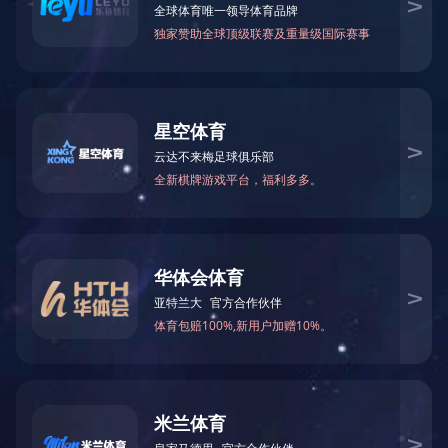
当前位置：
网站首页
>
生产基地
>
业翔木业
> 广西灵山县业翔木业有限
广