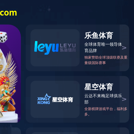
闻中心
产品中心
生产基地
安博网页版登
录入口-安博(中
国)